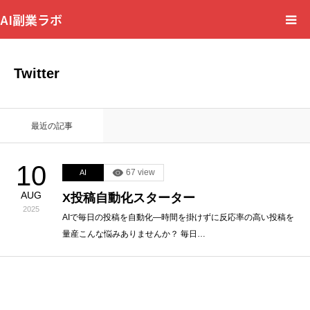
AI副業ラボ
HOME
Twitter
プライバシーポリシー
最近の記事
コンテンツ制作ポリシー
10
67 view
AI
広告ポリシー
AUG
X投稿自動化スターター
2025
運営者情報
AIで毎日の投稿を自動化—時間を掛けずに反応率の高い投稿を
量産こんな悩みありませんか？ 毎日…
お問い合わせ